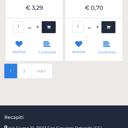
€ 3,29
€ 0,70
Quantità
Quantità
Wishlist
Wishlist
Confronta
Confronta
1
2
succ
Recapiti
Via Fiume 10
71013 San Giovanni Rotondo (FG)