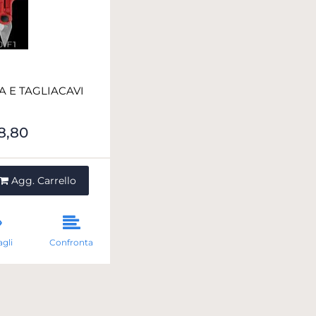
A E TAGLIACAVI
8,80
ntità
Agg. Carrello
gli
Confronta