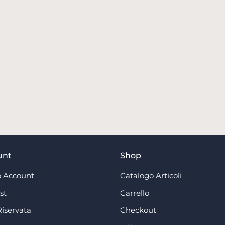
unt
Shop
 Account
Catalogo Articoli
st
Carrello
Riservata
Checkout