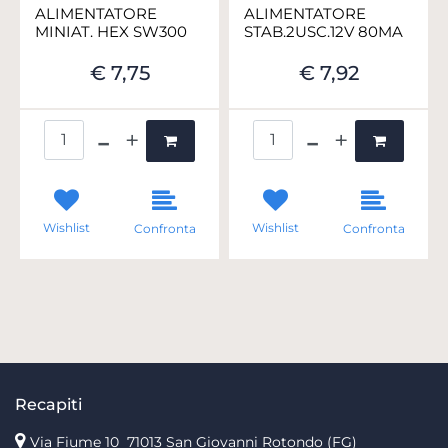
ALIMENTATORE
ALIMENTATORE
MINIAT. HEX SW300
STAB.2USC.12V 80MA
€ 7,75
€ 7,92
Quantità
Quantità
Wishlist
Wishlist
Confronta
Confronta
Recapiti
Via Fiume 10
71013 San Giovanni Rotondo (FG)