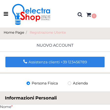
Open menu
0
Home Page
Registrazione Utente
NUOVO ACCOUNT
Assistenza clienti +39 123456789
Tipo di utente
Persona Fisica
Azienda
Informazioni Personali
Nome
*