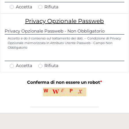
Accetta
Rifiuta
Privacy Opzionale Passweb
Privacy Opzionale Passweb - Non Obbligatorio
Privacy Opzionale Passweb - Non Obbligatorio
Accetto e do il consenso sul trattamento dei dati. -- Condizione di Privacy
Opzionale memorizzata in Attributo Utente Passweb - Campo Non
Obbligatorio
Accetta
Rifiuta
Conferma di non essere un robot
*