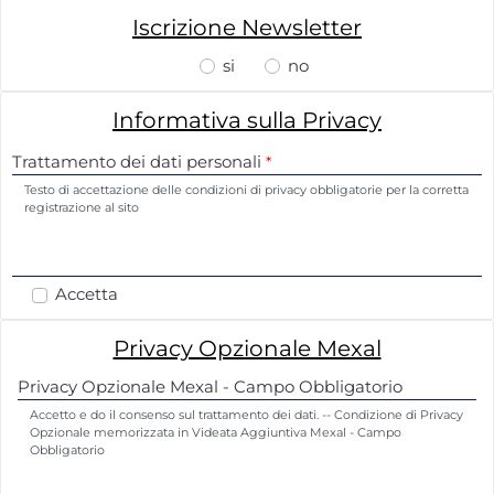
Iscrizione Newsletter
si
no
Informativa sulla
Privacy
Trattamento dei dati personali
Trattamento dei dati personali
*
*
Testo di accettazione delle condizioni di privacy obbligatorie per la corretta
registrazione al sito
Accetta
Privacy Opzionale Mexal
Privacy Opzionale Mexal - Campo Obbligatorio
Privacy Opzionale Mexal - Campo Obbligatorio
Accetto e do il consenso sul trattamento dei dati. -- Condizione di Privacy
Opzionale memorizzata in Videata Aggiuntiva Mexal - Campo
Obbligatorio